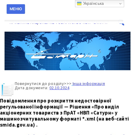
Перейти
Українська
к
МЕНЮ
содержанию
ПРИВАТНЕ АКЦІОНЕРНЕ ТОВАРИСТВО НВП "САТУРН"
Поиск
для:
Повернутися до розділу>>>
Інша інформація
Дата документа:
02.10.2024
Повідомлення про розкриття недостовірної
регульованої інформації — Рішення «Про виділ
акціонерних товариств з ПрАТ «НВП «Сатурн» у
машинозчитувальному форматі *.xml (на веб-сайті
smida.gov.ua) .