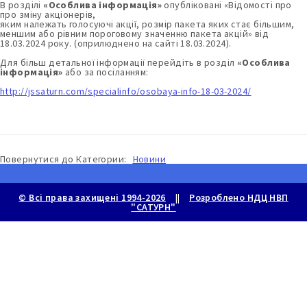
В розділі
«Особлива інформація»
опубліковані «Вiдомостi про
про зміну акціонерів,
яким належать голосуючі акції, розмір пакета яких стає більшим,
меншим або рівним пороговому значенню пакета акцій» від
18.03.2024 року. (оприлюднено на сайті 18.03.2024).
Для більш детальної інформації перейдіть в розділ
«Особлива
інформація»
або за посіланням:
http://jssaturn.com/specialinfo/osobaya-info-18-03-2024/
Повернутися до
Категории:
Новини
© Всі права захищені 1994-2026
||
Розроблено НДЦ НВП
"САТУРН"