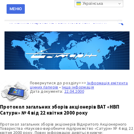
Перейти
Українська
к
МЕНЮ
содержанию
ПРИВАТНЕ АКЦІОНЕРНЕ ТОВАРИСТВО НВП "САТУРН"
Поиск
для:
Повернутися до розділу>>>
Інформація емітента
цінних паперів
•
Інша інформація
Дата документа:
22.04.2000
Протокол загальних зборів акціонерів ВАТ «НВП
Сатурн» № 4 від 22 квітня 2000 року
Протокол загальних зборів акціонерів Відкритого Акціонерного
Товариства «Науково-виробниче підприємство «Сатурн» № 4 від 22
квітня 2000 року. Повну інформацію дивіться нижче: