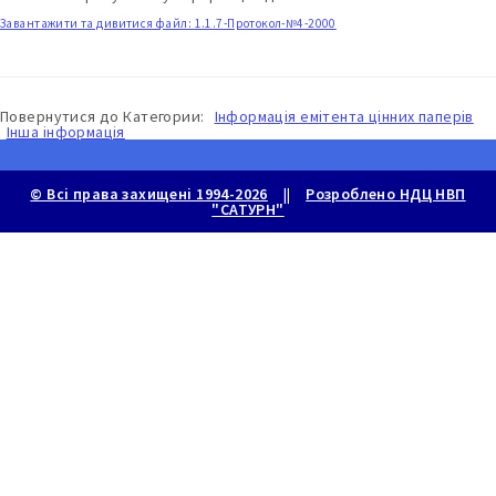
Завантажити та дивитися файл: 1.1.7-Протокол-№4-2000
Повернутися до
Категории:
Інформація емітента цінних паперів
Інша інформація
© Всі права захищені 1994-2026
||
Розроблено НДЦ НВП
"САТУРН"