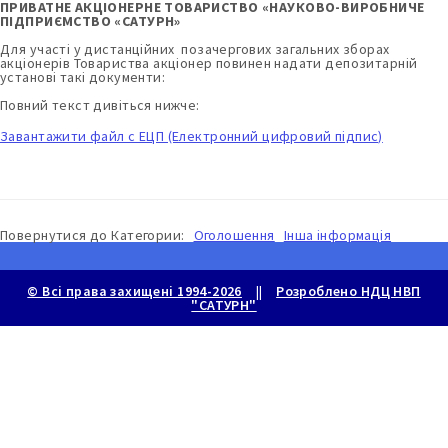
ПРИВАТНЕ АКЦІОНЕРНЕ ТОВАРИСТВО «НАУКОВО-ВИРОБНИЧЕ
ПІДПРИЄМСТВО «САТУРН»
Для участі у дистанційних позачергових загальних зборах
акціонерів Товариства акціонер повинен надати депозитарній
установі такі документи:
Повний текст дивіться нижче:
Завантажити файл с ЕЦП (Електронний цифровий підпис)
Повернутися до
Категории:
Оголошення
Інша інформація
© Всі права захищені 1994-2026
||
Розроблено НДЦ НВП
"САТУРН"