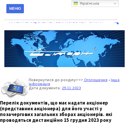
Перейти
Українська
к
МЕНЮ
содержанию
ПРИВАТНЕ АКЦІОНЕРНЕ ТОВАРИСТВО НВП "САТУРН"
Поиск
для:
Повернутися до розділу>>>
Оголошення
•
Інша
інформація
Дата документа:
29.11.2023
Перелік документів, що має надати акціонер
(представник акціонера) для його участі у
позачергових загальних зборах акціонерів. які
проводяться дистанційно 15 грудня 2023 року