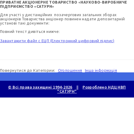
ПРИВАТНЕ АКЦІОНЕРНЕ ТОВАРИСТВО «НАУКОВО-ВИРОБНИЧЕ
ПІДПРИЄМСТВО «САТУРН»
Для участі у дистанційних позачергових загальних зборах
акціонерів Товариства акціонер повинен надати депозитарній
установі такі документи:
Повний текст дивіться нижче:
Завантажити файл с ЕЦП (Електронний цифровий підпис)
Повернутися до
Категории:
Оголошення
Інша інформація
© Всі права захищені 1994-2026
||
Розроблено НДЦ НВП
"САТУРН"