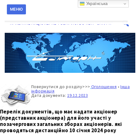
Перейти
Українська
к
МЕНЮ
содержанию
ПРИВАТНЕ АКЦІОНЕРНЕ ТОВАРИСТВО НВП "САТУРН"
Поиск
для:
Повернутися до розділу>>>
Оголошення
•
Інша
інформація
Дата документа:
19.12.2023
Перелік документів, що має надати акціонер
(представник акціонера) для його участі у
позачергових загальних зборах акціонерів. які
проводяться дистанційно 10 січня 2024 року