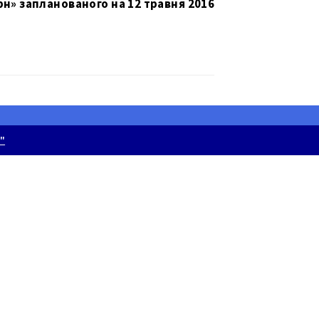
н» запланованого на 12 травня 2016
"