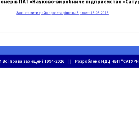
іонерів ПАТ «Науково-виробниче підприємство «Сатур
Завантажити файл проекта рішень: 3-proect-15-03-2016
© Всі права захищені 1994-2026
||
Розроблено НДЦ НВП "САТУРН