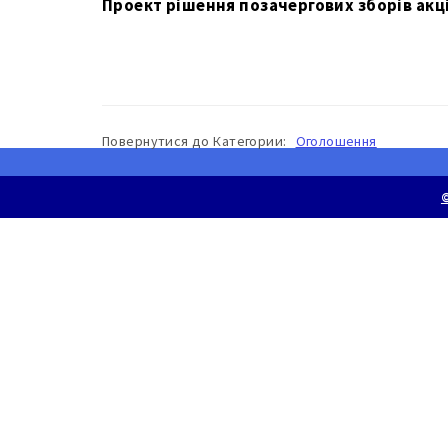
Проект рішення позачергових зборів акц
Повернутися до
Категории:
Оголошення