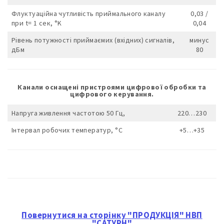
Флуктуаційна чутливість приймального каналу
0,03 /
при t= 1 сек, °K
0,04
Рівень потужності приймаємих (вхідних) сигналів,
минус
дБм
80
Канали оснащені пристроями цифрової обробки та
цифрового керування.
Напруга живлення частотою 50 Гц,
220…230
Інтервал робочих температур, °С
+5…+35
Повернутися на сторінку "ПРОДУКЦІЯ" НВП
"САТУРН"